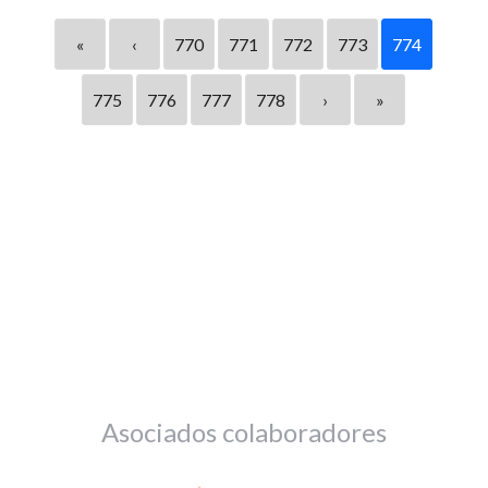
«
‹
770
771
772
773
774
775
776
777
778
›
»
Asociados colaboradores