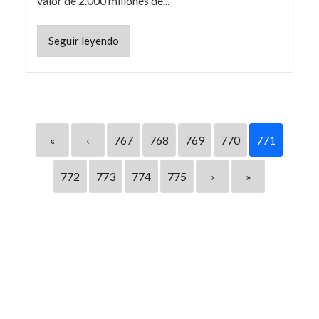
valor de 2.000 millones de...
Seguir leyendo
«
‹
767
768
769
770
771
772
773
774
775
›
»