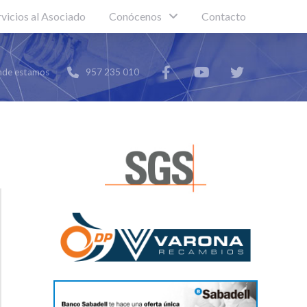
rvicios al Asociado
Conócenos
Contacto
de estamos
957 235 010