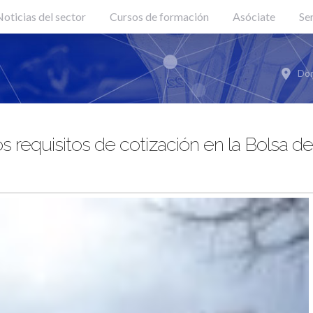
oticias del sector
Cursos de formación
Asóciate
Se
Don
 requisitos de cotización en la Bolsa d