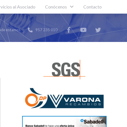
rvicios al Asociado
Conócenos
Contacto
de estamos
957 235 010
e