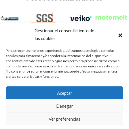
Gestionar el consentimiento de
las cookies
Para ofrecer las mejores experiencias, utilizamos tecnologías como las
cookies para almacenar y/o acceder a la información del dispositivo. El
consentimiento de estas tecnologías nos permitirá procesar datos como el
comportamiento de navegación o las identificaciones únicas en este sitio.
No consentir o retirar el consentimiento, puede afectar negativamente a
ciertas características y funciones.
Aviso Legal
Política de privacidad
Portal de transparencia
Aceptar
Utilizamos cookies para ofrecerte la mejor experiencia en
ASOCIACIÓN DE TALLERES DE REPARACIÓN DE
nuestra web.
Denegar
AUTOMÓVILES • CIF: G14023832
Puedes aprender más sobre qué cookies utilizamos o
desactivarlas en los
.
ajustes
Inscrita en la Delegación Provincial de Córdoba, del centro de
Ver preferencias
Mediación, Arbitraje y Conciliación, de la Consejería de Empleo
Aceptar
de la Junta de Andalucía con n° de registro 14/45