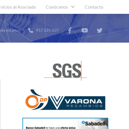
rvicios al Asociado
Conócenos
Contacto
de estamos
957 235 010