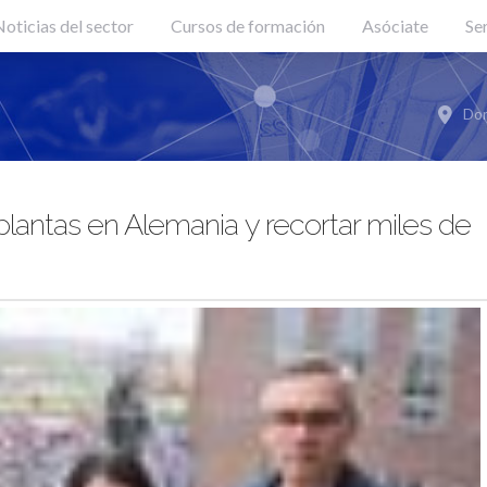
oticias del sector
Cursos de formación
Asóciate
Se
Don
lantas en Alemania y recortar miles de