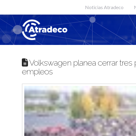
Noticias Atradeco
N
Volkswagen planea cerrar tres p
empleos