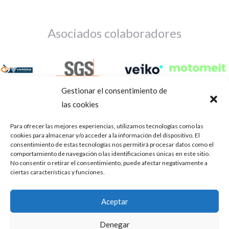
Asociados colaboradores
Gestionar el consentimiento de
las cookies
Para ofrecer las mejores experiencias, utilizamos tecnologías como las
cookies para almacenar y/o acceder a la información del dispositivo. El
consentimiento de estas tecnologías nos permitirá procesar datos como el
comportamiento de navegación o las identificaciones únicas en este sitio.
No consentir o retirar el consentimiento, puede afectar negativamente a
ciertas características y funciones.
Aviso Legal
Política de privacidad
Portal de transparencia
Aceptar
Utilizamos cookies para ofrecerte la mejor experiencia en
ASOCIACIÓN DE TALLERES DE REPARACIÓN DE
nuestra web.
Denegar
AUTOMÓVILES • CIF: G14023832
Puedes aprender más sobre qué cookies utilizamos o