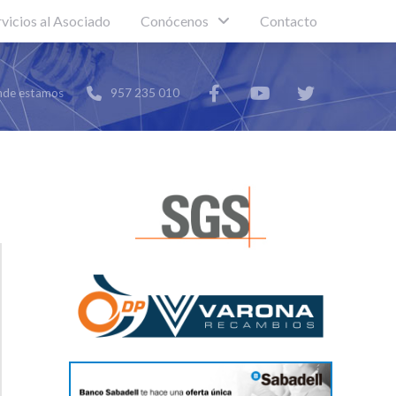
rvicios al Asociado
Conócenos
Contacto
de estamos
957 235 010