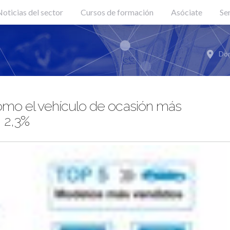
oticias del sector
Cursos de formación
Asóciate
Se
Don
omo el vehículo de ocasión más
 2,3%