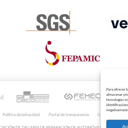
Para ofrecer l
almacenar y/o 
tecnologías n
identificacion
negativamente 
Política de privacidad
Portal de transparencia
Canal de denuncia
Utilizamos cookies pa
nuestra web.
Ac
IACIÓN DE TALLERES DE REPARACIÓN DE AUTOMÓVILES • CIF: G140