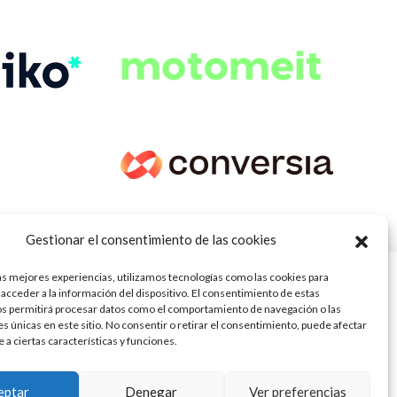
Gestionar el consentimiento de las cookies
as mejores experiencias, utilizamos tecnologías como las cookies para
acceder a la información del dispositivo. El consentimiento de estas
os permitirá procesar datos como el comportamiento de navegación o las
es únicas en este sitio. No consentir o retirar el consentimiento, puede afectar
a ciertas características y funciones.
s (Ley 2/2023)
ra ofrecerte la mejor experiencia en
eptar
Denegar
Ver preferencias
Aceptar
23832