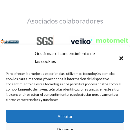
Asociados colaboradores
Gestionar el consentimiento de
las cookies
Para ofrecer las mejores experiencias, utilizamos tecnologías como las
cookies para almacenar y/o acceder a la información del dispositivo. El
consentimiento de estas tecnologías nos permitirá procesar datos como el
comportamiento de navegación o las identificaciones únicas en este sitio.
No consentir o retirar el consentimiento, puede afectar negativamente a
ciertas características y funciones.
Aviso Legal
Política de privacidad
Portal de transparencia
Aceptar
Utilizamos cookies para ofrecerte la mejor experiencia en
ASOCIACIÓN DE TALLERES DE REPARACIÓN DE
nuestra web.
Denegar
AUTOMÓVILES • CIF: G14023832