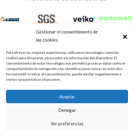
Gestionar el consentimiento de
las cookies
Para ofrecer las mejores experiencias, utilizamos tecnologías como las
cookies para almacenar y/o acceder a la información del dispositivo. El
consentimiento de estas tecnologías nos permitirá procesar datos como el
comportamiento de navegación o las identificaciones únicas en este sitio.
No consentir o retirar el consentimiento, puede afectar negativamente a
ciertas características y funciones.
Aviso Legal
Política de privacidad
Portal de transparencia
Aceptar
Utilizamos cookies para ofrecerte la mejor experiencia en
ASOCIACIÓN DE TALLERES DE REPARACIÓN DE
nuestra web.
Denegar
AUTOMÓVILES • CIF: G14023832
Puedes aprender más sobre qué cookies utilizamos o
desactivarlas en los
.
ajustes
Inscrita en la Delegación Provincial de Córdoba, del centro de
Ver preferencias
Mediación, Arbitraje y Conciliación, de la Consejería de Empleo
Aceptar
de la Junta de Andalucía con n° de registro 14/45