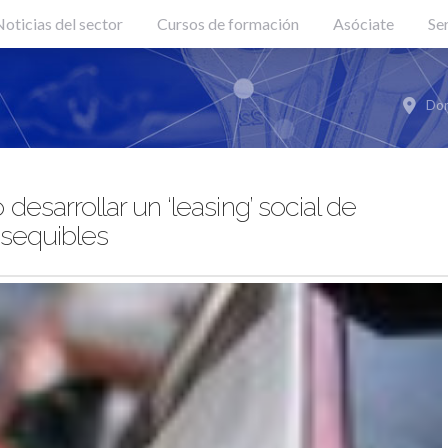
oticias del sector
Cursos de formación
Asóciate
Se
Don
sarrollar un ‘leasing’ social de
asequibles