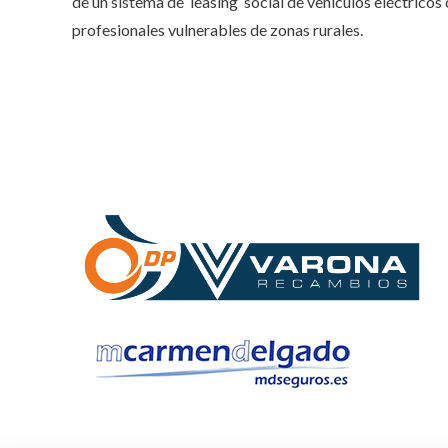
de un sistema de ‘leasing’ social de vehículos eléctric
profesionales vulnerables de zonas rurales.