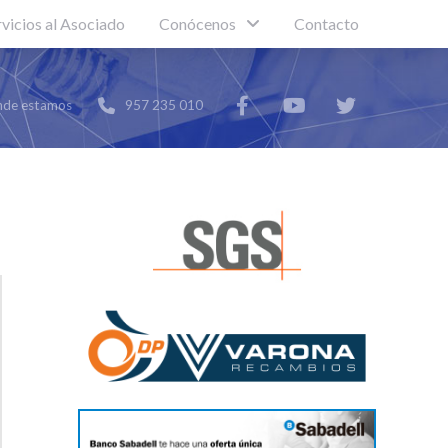
rvicios al Asociado
Conócenos
Contacto
de estamos
957 235 010