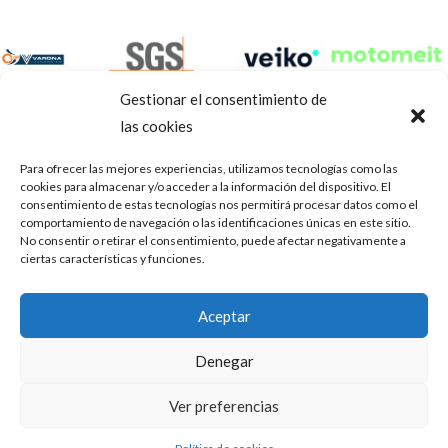
Gestionar el consentimiento de
las cookies
Para ofrecer las mejores experiencias, utilizamos tecnologías como las
cookies para almacenar y/o acceder a la información del dispositivo. El
consentimiento de estas tecnologías nos permitirá procesar datos como el
comportamiento de navegación o las identificaciones únicas en este sitio.
No consentir o retirar el consentimiento, puede afectar negativamente a
ciertas características y funciones.
Aviso Legal
Política de privacidad
Portal de transparencia
Aceptar
Utilizamos cookies para ofrecerte la mejor experiencia en
ASOCIACIÓN DE TALLERES DE REPARACIÓN DE
nuestra web.
Denegar
AUTOMÓVILES • CIF: G14023832
Puedes aprender más sobre qué cookies utilizamos o
desactivarlas en los
.
ajustes
Inscrita en la Delegación Provincial de Córdoba, del centro de
Ver preferencias
Mediación, Arbitraje y Conciliación, de la Consejería de Empleo
Aceptar
de la Junta de Andalucía con n° de registro 14/45