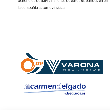
beneficios de 5.647 millones de euros obtenidos en el 
la compañía automovilística.