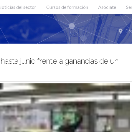
oticias del sector
Cursos de formación
Asóciate
Se
Don
 hasta junio frente a ganancias de un