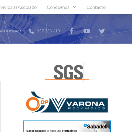
rvicios al Asociado
Conócenos
Contacto
de estamos
957 235 010