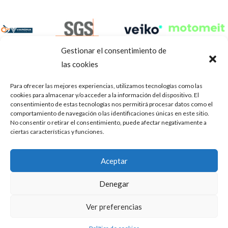
Gestionar el consentimiento de
las cookies
Para ofrecer las mejores experiencias, utilizamos tecnologías como las
cookies para almacenar y/o acceder a la información del dispositivo. El
consentimiento de estas tecnologías nos permitirá procesar datos como el
comportamiento de navegación o las identificaciones únicas en este sitio.
No consentir o retirar el consentimiento, puede afectar negativamente a
ciertas características y funciones.
Aviso Legal
Política de privacidad
Portal de transparencia
Aceptar
Utilizamos cookies para ofrecerte la mejor experiencia en
ASOCIACIÓN DE TALLERES DE REPARACIÓN DE
nuestra web.
Denegar
AUTOMÓVILES • CIF: G14023832
Puedes aprender más sobre qué cookies utilizamos o
desactivarlas en los
.
ajustes
Inscrita en la Delegación Provincial de Córdoba, del centro de
Ver preferencias
Mediación, Arbitraje y Conciliación, de la Consejería de Empleo
Aceptar
de la Junta de Andalucía con n° de registro 14/45