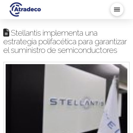
Stellantis implementa una
estrategia polifacética para garantizar
el suministro de semiconductores