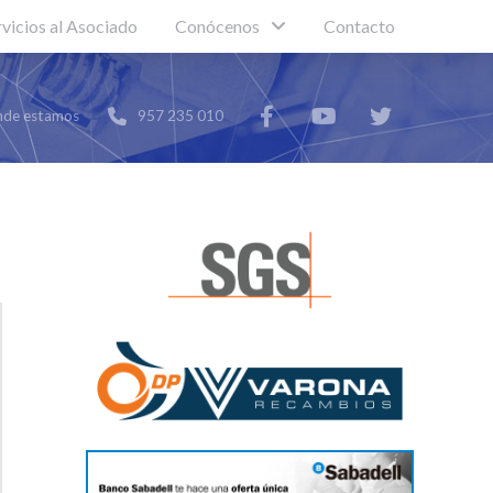
rvicios al Asociado
Conócenos
Contacto
de estamos
957 235 010