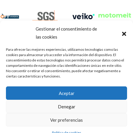
Gestionar el consentimiento de
las cookies
Para ofrecer las mejores experiencias, utilizamos tecnologías como las
cookies para almacenar y/o acceder a la información del dispositivo. El
consentimiento de estas tecnologías nos permitirá procesar datos como el
comportamiento de navegación o las identificaciones únicas en este sitio.
No consentir o retirar el consentimiento, puede afectar negativamente a
ciertas características y funciones.
Aviso Legal
Política de privacidad
Portal de transparencia
Aceptar
Utilizamos cookies para ofrecerte la mejor experiencia en
ASOCIACIÓN DE TALLERES DE REPARACIÓN DE
nuestra web.
Denegar
AUTOMÓVILES • CIF: G14023832
Puedes aprender más sobre qué cookies utilizamos o
desactivarlas en los
.
ajustes
Inscrita en la Delegación Provincial de Córdoba, del centro de
Ver preferencias
Mediación, Arbitraje y Conciliación, de la Consejería de Empleo
Aceptar
de la Junta de Andalucía con n° de registro 14/45
Política de cookies