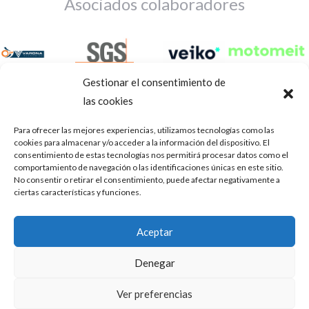
Asociados colaboradores
Gestionar el consentimiento de
las cookies
Para ofrecer las mejores experiencias, utilizamos tecnologías como las
cookies para almacenar y/o acceder a la información del dispositivo. El
consentimiento de estas tecnologías nos permitirá procesar datos como el
comportamiento de navegación o las identificaciones únicas en este sitio.
No consentir o retirar el consentimiento, puede afectar negativamente a
ciertas características y funciones.
Aviso Legal
Política de privacidad
Portal de transparencia
Aceptar
Utilizamos cookies para ofrecerte la mejor experiencia en
ASOCIACIÓN DE TALLERES DE REPARACIÓN DE
nuestra web.
Denegar
AUTOMÓVILES • CIF: G14023832
Puedes aprender más sobre qué cookies utilizamos o
desactivarlas en los
.
ajustes
Inscrita en la Delegación Provincial de Córdoba, del centro de
Ver preferencias
Mediación, Arbitraje y Conciliación, de la Consejería de Empleo
Aceptar