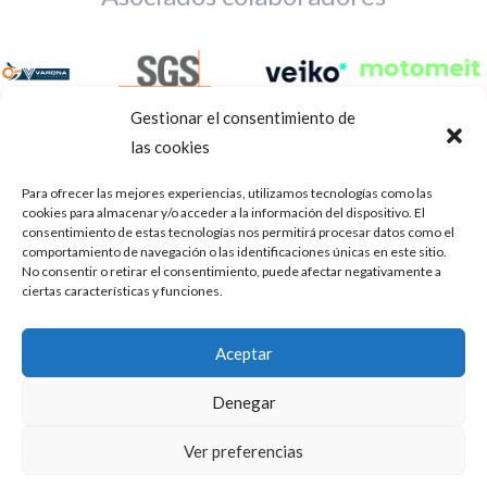
Gestionar el consentimiento de
las cookies
Para ofrecer las mejores experiencias, utilizamos tecnologías como las
cookies para almacenar y/o acceder a la información del dispositivo. El
consentimiento de estas tecnologías nos permitirá procesar datos como el
comportamiento de navegación o las identificaciones únicas en este sitio.
No consentir o retirar el consentimiento, puede afectar negativamente a
ciertas características y funciones.
Aviso Legal
Política de privacidad
Portal de transparencia
Aceptar
Utilizamos cookies para ofrecerte la mejor experiencia en
ASOCIACIÓN DE TALLERES DE REPARACIÓN DE
nuestra web.
Denegar
AUTOMÓVILES • CIF: G14023832
Puedes aprender más sobre qué cookies utilizamos o
desactivarlas en los
.
ajustes
Inscrita en la Delegación Provincial de Córdoba, del centro de
Ver preferencias
Mediación, Arbitraje y Conciliación, de la Consejería de Empleo
Aceptar
de la Junta de Andalucía con n° de registro 14/45