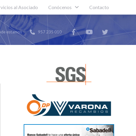
rvicios al Asociado
Conócenos
Contacto
de estamos
957 235 010