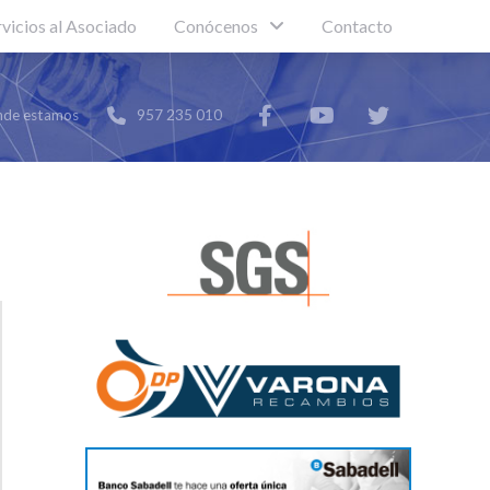
rvicios al Asociado
Conócenos
Contacto
de estamos
957 235 010