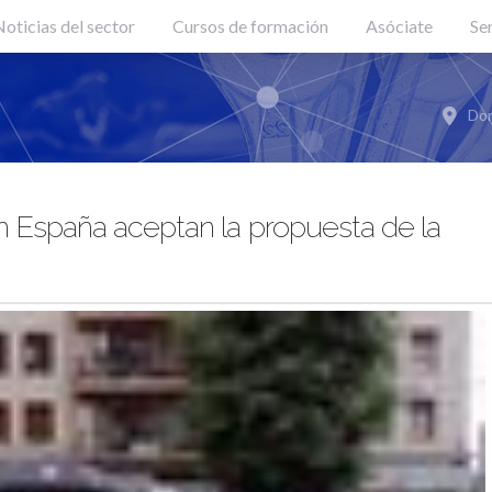
oticias del sector
Cursos de formación
Asóciate
Se
Don
n España aceptan la propuesta de la