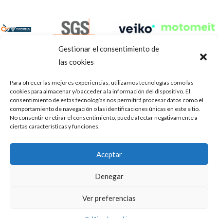
Gestionar el consentimiento de
las cookies
Para ofrecer las mejores experiencias, utilizamos tecnologías como las
cookies para almacenar y/o acceder a la información del dispositivo. El
consentimiento de estas tecnologías nos permitirá procesar datos como el
comportamiento de navegación o las identificaciones únicas en este sitio.
No consentir o retirar el consentimiento, puede afectar negativamente a
ciertas características y funciones.
Aviso Legal
Política de privacidad
Portal de transparencia
Aceptar
Utilizamos cookies para ofrecerte la mejor experiencia en
ASOCIACIÓN DE TALLERES DE REPARACIÓN DE
nuestra web.
Denegar
AUTOMÓVILES • CIF: G14023832
Puedes aprender más sobre qué cookies utilizamos o
desactivarlas en los
.
ajustes
Inscrita en la Delegación Provincial de Córdoba, del centro de
Ver preferencias
Mediación, Arbitraje y Conciliación, de la Consejería de Empleo
Aceptar
de la Junta de Andalucía con n° de registro 14/45