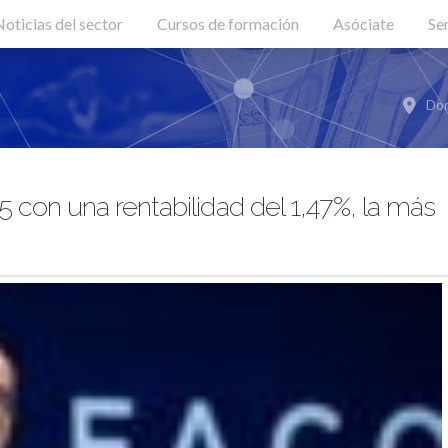
oticias del sector
Cursos de formación
Asóciate
Se
Don
 con una rentabilidad del 1,47%, la más