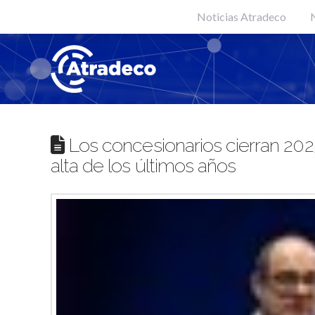
Noticias Atradeco
N
Los concesionarios cierran 2025
alta de los últimos años