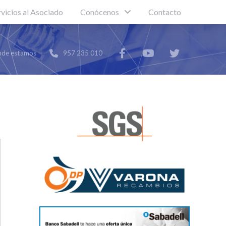
rvicios al Asociado
Conócenos
Contacto
de estamos
957 235 010