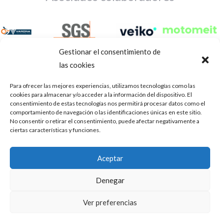
Gestionar el consentimiento de
las cookies
Para ofrecer las mejores experiencias, utilizamos tecnologías como las
cookies para almacenar y/o acceder a la información del dispositivo. El
consentimiento de estas tecnologías nos permitirá procesar datos como el
comportamiento de navegación o las identificaciones únicas en este sitio.
No consentir o retirar el consentimiento, puede afectar negativamente a
ciertas características y funciones.
Aviso Legal
Política de privacidad
Portal de transparencia
Aceptar
Utilizamos cookies para ofrecerte la mejor experiencia en
ASOCIACIÓN DE TALLERES DE REPARACIÓN DE
nuestra web.
Denegar
AUTOMÓVILES • CIF: G14023832
Puedes aprender más sobre qué cookies utilizamos o
desactivarlas en los
.
ajustes
Inscrita en la Delegación Provincial de Córdoba, del centro de
Ver preferencias
Mediación, Arbitraje y Conciliación, de la Consejería de Empleo
Aceptar
de la Junta de Andalucía con n° de registro 14/45