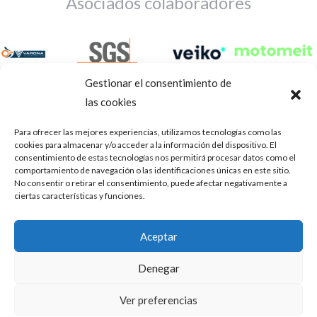
Asociados colaboradores
Gestionar el consentimiento de
las cookies
Para ofrecer las mejores experiencias, utilizamos tecnologías como las
cookies para almacenar y/o acceder a la información del dispositivo. El
consentimiento de estas tecnologías nos permitirá procesar datos como el
comportamiento de navegación o las identificaciones únicas en este sitio.
No consentir o retirar el consentimiento, puede afectar negativamente a
ciertas características y funciones.
Aviso Legal
Política de privacidad
Portal de transparencia
Aceptar
Utilizamos cookies para ofrecerte la mejor experiencia en
ASOCIACIÓN DE TALLERES DE REPARACIÓN DE
nuestra web.
Denegar
AUTOMÓVILES • CIF: G14023832
Puedes aprender más sobre qué cookies utilizamos o
desactivarlas en los
.
ajustes
Inscrita en la Delegación Provincial de Córdoba, del centro de
Ver preferencias
Mediación, Arbitraje y Conciliación, de la Consejería de Empleo
Aceptar