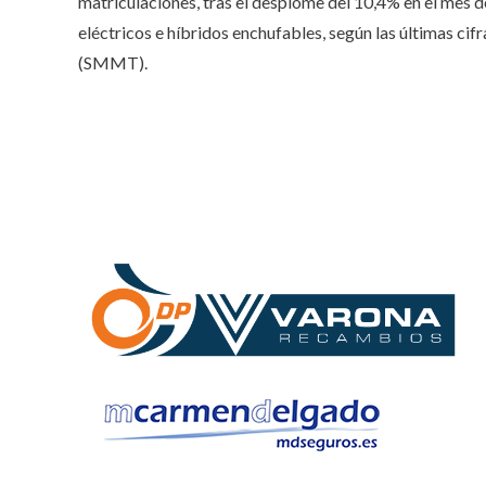
matriculaciones, tras el desplome del 10,4% en el mes d
eléctricos e híbridos enchufables, según las últimas c
(SMMT).