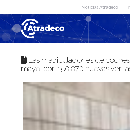
Noticias Atradeco
N
Las matriculaciones de coches
mayo, con 150.070 nuevas venta