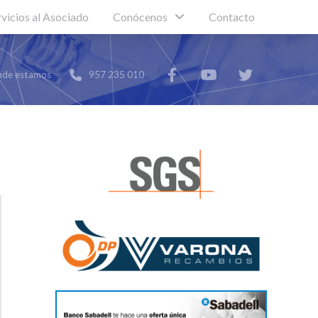
rvicios al Asociado
Conócenos
Contacto
de estamos
957 235 010