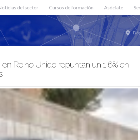
oticias del sector
Cursos de formación
Asóciate
Se
Don
 en Reino Unido repuntan un 1,6% en
s