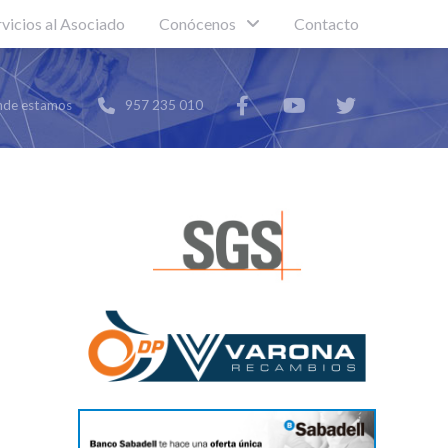
rvicios al Asociado
Conócenos
Contacto
de estamos
957 235 010