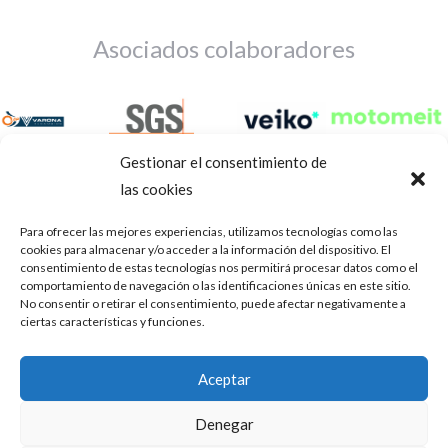
Asociados colaboradores
Gestionar el consentimiento de
las cookies
Para ofrecer las mejores experiencias, utilizamos tecnologías como las
cookies para almacenar y/o acceder a la información del dispositivo. El
consentimiento de estas tecnologías nos permitirá procesar datos como el
comportamiento de navegación o las identificaciones únicas en este sitio.
No consentir o retirar el consentimiento, puede afectar negativamente a
ciertas características y funciones.
Aviso Legal
Política de privacidad
Portal de transparencia
Aceptar
Utilizamos cookies para ofrecerte la mejor experiencia en
ASOCIACIÓN DE TALLERES DE REPARACIÓN DE
nuestra web.
Denegar
AUTOMÓVILES • CIF: G14023832
Puedes aprender más sobre qué cookies utilizamos o