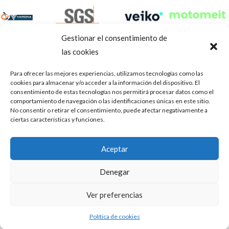
Gestionar el consentimiento de
las cookies
Para ofrecer las mejores experiencias, utilizamos tecnologías como las
cookies para almacenar y/o acceder a la información del dispositivo. El
consentimiento de estas tecnologías nos permitirá procesar datos como el
comportamiento de navegación o las identificaciones únicas en este sitio.
No consentir o retirar el consentimiento, puede afectar negativamente a
ciertas características y funciones.
Aviso Legal
Política de privacidad
Portal de transparencia
Aceptar
Utilizamos cookies para ofrecerte la mejor experiencia en
ASOCIACIÓN DE TALLERES DE REPARACIÓN DE
nuestra web.
Denegar
AUTOMÓVILES • CIF: G14023832
Puedes aprender más sobre qué cookies utilizamos o
desactivarlas en los
.
ajustes
Inscrita en la Delegación Provincial de Córdoba, del centro de
Ver preferencias
Mediación, Arbitraje y Conciliación, de la Consejería de Empleo
Aceptar
de la Junta de Andalucía con n° de registro 14/45
Política de cookies