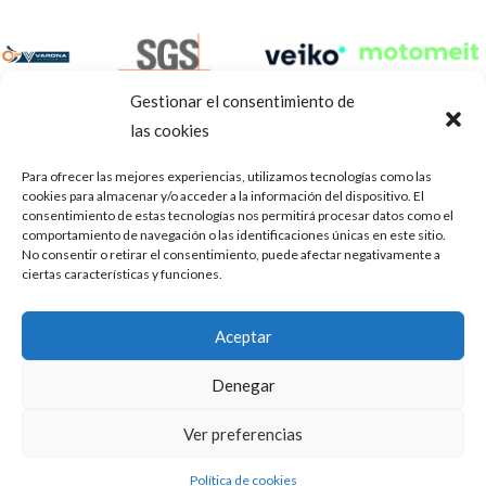
Gestionar el consentimiento de
las cookies
Para ofrecer las mejores experiencias, utilizamos tecnologías como las
cookies para almacenar y/o acceder a la información del dispositivo. El
consentimiento de estas tecnologías nos permitirá procesar datos como el
comportamiento de navegación o las identificaciones únicas en este sitio.
No consentir o retirar el consentimiento, puede afectar negativamente a
ciertas características y funciones.
Aviso Legal
Política de privacidad
Portal de transparencia
Aceptar
Utilizamos cookies para ofrecerte la mejor experiencia en
ASOCIACIÓN DE TALLERES DE REPARACIÓN DE
nuestra web.
Denegar
AUTOMÓVILES • CIF: G14023832
Puedes aprender más sobre qué cookies utilizamos o
desactivarlas en los
.
ajustes
Inscrita en la Delegación Provincial de Córdoba, del centro de
Ver preferencias
Mediación, Arbitraje y Conciliación, de la Consejería de Empleo
Aceptar
de la Junta de Andalucía con n° de registro 14/45
Política de cookies