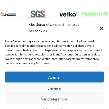
Gestionar el consentimiento de
las cookies
Para ofrecer las mejores experiencias, utilizamos tecnologías como las
cookies para almacenar y/o acceder a la información del dispositivo. El
consentimiento de estas tecnologías nos permitirá procesar datos como el
comportamiento de navegación o las identificaciones únicas en este sitio.
No consentir o retirar el consentimiento, puede afectar negativamente a
ciertas características y funciones.
Aviso Legal
Política de privacidad
Portal de transparencia
Aceptar
Utilizamos cookies para ofrecerte la mejor experiencia en
ASOCIACIÓN DE TALLERES DE REPARACIÓN DE
nuestra web.
Denegar
AUTOMÓVILES • CIF: G14023832
Puedes aprender más sobre qué cookies utilizamos o
desactivarlas en los
.
ajustes
Inscrita en la Delegación Provincial de Córdoba, del centro de
Ver preferencias
Mediación, Arbitraje y Conciliación, de la Consejería de Empleo
Aceptar
de la Junta de Andalucía con n° de registro 14/45