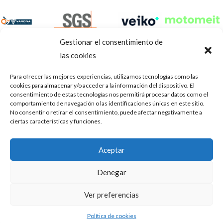
Gestionar el consentimiento de
las cookies
Para ofrecer las mejores experiencias, utilizamos tecnologías como las
cookies para almacenar y/o acceder a la información del dispositivo. El
consentimiento de estas tecnologías nos permitirá procesar datos como el
comportamiento de navegación o las identificaciones únicas en este sitio.
No consentir o retirar el consentimiento, puede afectar negativamente a
ciertas características y funciones.
Aviso Legal
Política de privacidad
Portal de transparencia
Aceptar
Utilizamos cookies para ofrecerte la mejor experiencia en
ASOCIACIÓN DE TALLERES DE REPARACIÓN DE
nuestra web.
Denegar
AUTOMÓVILES • CIF: G14023832
Puedes aprender más sobre qué cookies utilizamos o
desactivarlas en los
.
ajustes
Inscrita en la Delegación Provincial de Córdoba, del centro de
Ver preferencias
Mediación, Arbitraje y Conciliación, de la Consejería de Empleo
Aceptar
de la Junta de Andalucía con n° de registro 14/45
Política de cookies