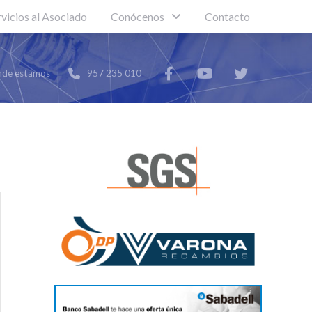
rvicios al Asociado
Conócenos
Contacto
de estamos
957 235 010