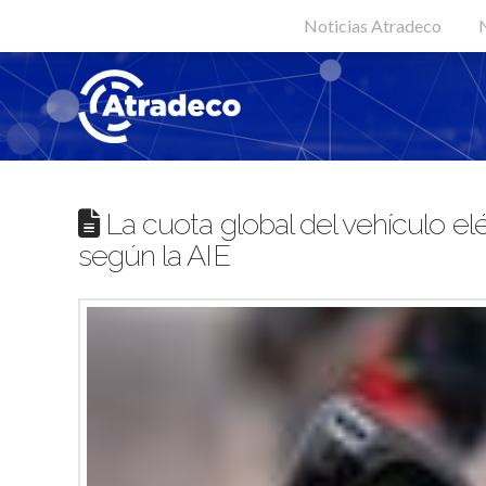
Noticias Atradeco
N
La cuota global del vehículo elé
según la AIE