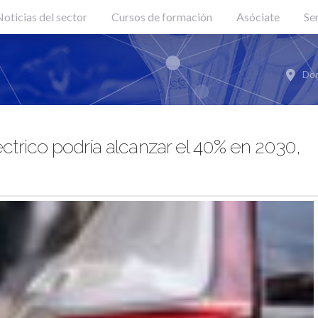
oticias del sector
Cursos de formación
Asóciate
Se
Don
ctrico podría alcanzar el 40% en 2030,