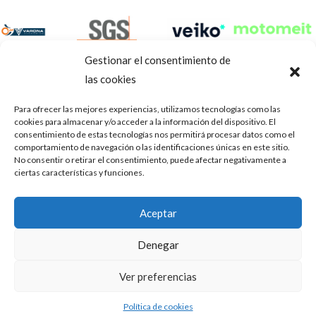
Gestionar el consentimiento de
las cookies
Para ofrecer las mejores experiencias, utilizamos tecnologías como las
cookies para almacenar y/o acceder a la información del dispositivo. El
consentimiento de estas tecnologías nos permitirá procesar datos como el
comportamiento de navegación o las identificaciones únicas en este sitio.
No consentir o retirar el consentimiento, puede afectar negativamente a
ciertas características y funciones.
Aviso Legal
Política de privacidad
Portal de transparencia
Aceptar
Utilizamos cookies para ofrecerte la mejor experiencia en
ASOCIACIÓN DE TALLERES DE REPARACIÓN DE
nuestra web.
Denegar
AUTOMÓVILES • CIF: G14023832
Puedes aprender más sobre qué cookies utilizamos o
desactivarlas en los
.
ajustes
Inscrita en la Delegación Provincial de Córdoba, del centro de
Ver preferencias
Mediación, Arbitraje y Conciliación, de la Consejería de Empleo
Aceptar
de la Junta de Andalucía con n° de registro 14/45
Política de cookies