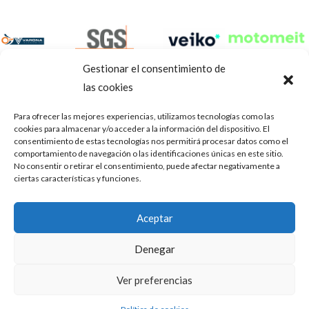
Gestionar el consentimiento de
las cookies
Para ofrecer las mejores experiencias, utilizamos tecnologías como las
cookies para almacenar y/o acceder a la información del dispositivo. El
consentimiento de estas tecnologías nos permitirá procesar datos como el
comportamiento de navegación o las identificaciones únicas en este sitio.
No consentir o retirar el consentimiento, puede afectar negativamente a
ciertas características y funciones.
Aviso Legal
Política de privacidad
Portal de transparencia
Aceptar
Utilizamos cookies para ofrecerte la mejor experiencia en
ASOCIACIÓN DE TALLERES DE REPARACIÓN DE
nuestra web.
Denegar
AUTOMÓVILES • CIF: G14023832
Puedes aprender más sobre qué cookies utilizamos o
desactivarlas en los
.
ajustes
Inscrita en la Delegación Provincial de Córdoba, del centro de
Ver preferencias
Mediación, Arbitraje y Conciliación, de la Consejería de Empleo
Aceptar
de la Junta de Andalucía con n° de registro 14/45