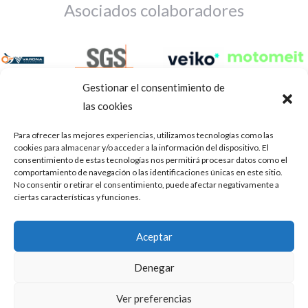
Asociados colaboradores
Gestionar el consentimiento de
las cookies
Para ofrecer las mejores experiencias, utilizamos tecnologías como las
cookies para almacenar y/o acceder a la información del dispositivo. El
consentimiento de estas tecnologías nos permitirá procesar datos como el
comportamiento de navegación o las identificaciones únicas en este sitio.
No consentir o retirar el consentimiento, puede afectar negativamente a
ciertas características y funciones.
Aviso Legal
Política de privacidad
Portal de transparencia
Aceptar
Utilizamos cookies para ofrecerte la mejor experiencia en
ASOCIACIÓN DE TALLERES DE REPARACIÓN DE
nuestra web.
Denegar
AUTOMÓVILES • CIF: G14023832
Puedes aprender más sobre qué cookies utilizamos o
desactivarlas en los
.
ajustes
Inscrita en la Delegación Provincial de Córdoba, del centro de
Ver preferencias
Mediación, Arbitraje y Conciliación, de la Consejería de Empleo