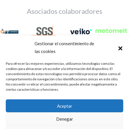
Asociados colaboradores
Gestionar el consentimiento de
las cookies
Para ofrecer las mejores experiencias, utilizamos tecnologías como las
cookies para almacenar y/o acceder a la información del dispositivo. El
consentimiento de estas tecnologías nos permitirá procesar datos como el
comportamiento de navegación o las identificaciones únicas en este sitio.
No consentir o retirar el consentimiento, puede afectar negativamente a
ciertas características y funciones.
Aviso Legal
Política de privacidad
Portal de transparencia
Aceptar
Utilizamos cookies para ofrecerte la mejor experiencia en
ASOCIACIÓN DE TALLERES DE REPARACIÓN DE
nuestra web.
Denegar
AUTOMÓVILES • CIF: G14023832
Puedes aprender más sobre qué cookies utilizamos o
desactivarlas en los
.
ajustes
Inscrita en la Delegación Provincial de Córdoba, del centro de