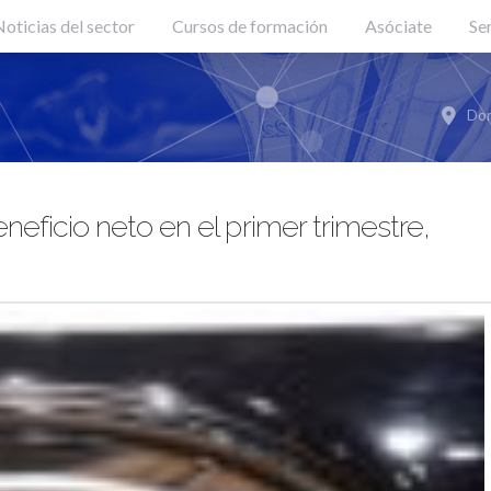
oticias del sector
Cursos de formación
Asóciate
Se
Don
eficio neto en el primer trimestre,