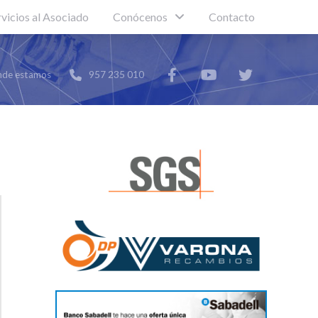
rvicios al Asociado
Conócenos
Contacto
de estamos
957 235 010