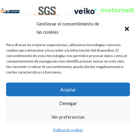
Gestionar el consentimiento de
las cookies
Para ofrecer las mejores experiencias, utilizamos tecnologías como las
cookies para almacenar y/o acceder a la información del dispositivo. El
consentimiento de estas tecnologías nos permitirá procesar datos como el
comportamiento de navegación o las identificaciones únicas en este sitio.
No consentir o retirar el consentimiento, puede afectar negativamente a
ciertas características y funciones.
Aviso Legal
Política de privacidad
Portal de transparencia
Aceptar
Utilizamos cookies para ofrecerte la mejor experiencia en
ASOCIACIÓN DE TALLERES DE REPARACIÓN DE
nuestra web.
Denegar
AUTOMÓVILES • CIF: G14023832
Puedes aprender más sobre qué cookies utilizamos o
desactivarlas en los
.
ajustes
Inscrita en la Delegación Provincial de Córdoba, del centro de
Ver preferencias
Mediación, Arbitraje y Conciliación, de la Consejería de Empleo
Aceptar
de la Junta de Andalucía con n° de registro 14/45
Política de cookies