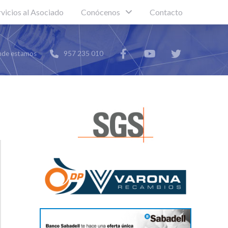
rvicios al Asociado
Conócenos
Contacto
de estamos
957 235 010