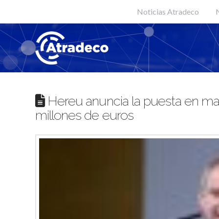
Noticias Atradeco
N
Hereu anuncia la puesta en ma
millones de euros