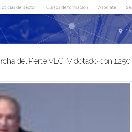
oticias del sector
Cursos de formación
Asóciate
Se
Don
rcha del Perte VEC IV dotado con 1.250