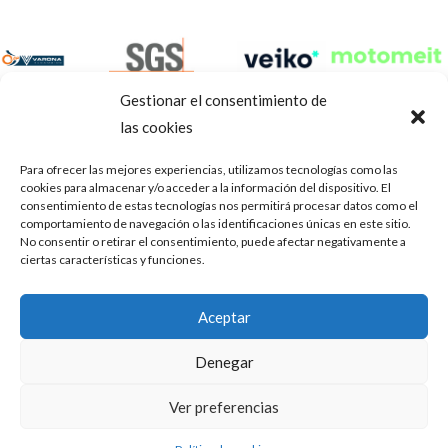
Gestionar el consentimiento de
las cookies
Para ofrecer las mejores experiencias, utilizamos tecnologías como las
cookies para almacenar y/o acceder a la información del dispositivo. El
consentimiento de estas tecnologías nos permitirá procesar datos como el
comportamiento de navegación o las identificaciones únicas en este sitio.
No consentir o retirar el consentimiento, puede afectar negativamente a
ciertas características y funciones.
Aviso Legal
Política de privacidad
Portal de transparencia
Aceptar
Utilizamos cookies para ofrecerte la mejor experiencia en
ASOCIACIÓN DE TALLERES DE REPARACIÓN DE
nuestra web.
Denegar
AUTOMÓVILES • CIF: G14023832
Puedes aprender más sobre qué cookies utilizamos o
desactivarlas en los
.
ajustes
Inscrita en la Delegación Provincial de Córdoba, del centro de
Ver preferencias
Mediación, Arbitraje y Conciliación, de la Consejería de Empleo
Aceptar
de la Junta de Andalucía con n° de registro 14/45