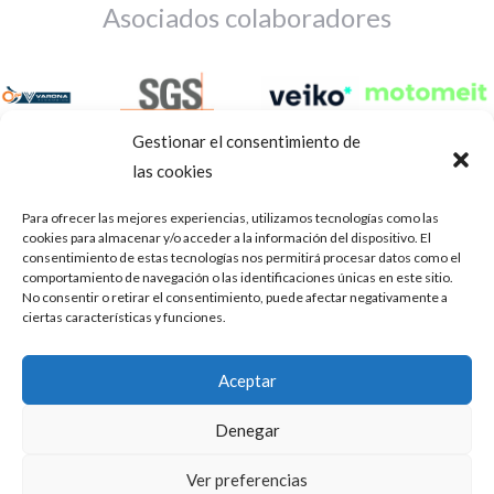
Asociados colaboradores
Gestionar el consentimiento de
las cookies
Para ofrecer las mejores experiencias, utilizamos tecnologías como las
cookies para almacenar y/o acceder a la información del dispositivo. El
consentimiento de estas tecnologías nos permitirá procesar datos como el
comportamiento de navegación o las identificaciones únicas en este sitio.
No consentir o retirar el consentimiento, puede afectar negativamente a
ciertas características y funciones.
Aviso Legal
Política de privacidad
Portal de transparencia
Aceptar
Utilizamos cookies para ofrecerte la mejor experiencia en
ASOCIACIÓN DE TALLERES DE REPARACIÓN DE
nuestra web.
Denegar
AUTOMÓVILES • CIF: G14023832
Puedes aprender más sobre qué cookies utilizamos o
desactivarlas en los
.
ajustes
Inscrita en la Delegación Provincial de Córdoba, del centro de
Ver preferencias
Mediación, Arbitraje y Conciliación, de la Consejería de Empleo