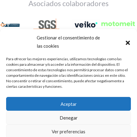
Asociados colaboradores
Gestionar el consentimiento de
las cookies
Para ofrecer las mejores experiencias, utilizamos tecnologías como las
cookies para almacenar y/o acceder a la información del dispositivo. El
consentimiento de estas tecnologías nos permitirá procesar datos como el
comportamiento de navegación o las identificaciones únicas en este sitio.
No consentir o retirar el consentimiento, puede afectar negativamente a
ciertas características y funciones.
Aviso Legal
Política de privacidad
Portal de transparencia
Aceptar
Utilizamos cookies para ofrecerte la mejor experiencia en
ASOCIACIÓN DE TALLERES DE REPARACIÓN DE
nuestra web.
Denegar
AUTOMÓVILES • CIF: G14023832
Puedes aprender más sobre qué cookies utilizamos o
desactivarlas en los
.
ajustes
Inscrita en la Delegación Provincial de Córdoba, del centro de
Ver preferencias
Mediación, Arbitraje y Conciliación, de la Consejería de Empleo