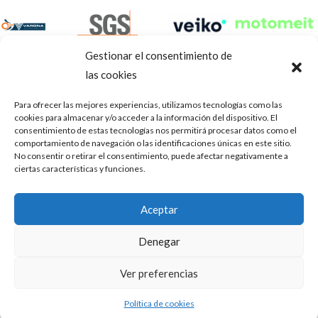
Gestionar el consentimiento de
las cookies
Para ofrecer las mejores experiencias, utilizamos tecnologías como las
cookies para almacenar y/o acceder a la información del dispositivo. El
consentimiento de estas tecnologías nos permitirá procesar datos como el
comportamiento de navegación o las identificaciones únicas en este sitio.
No consentir o retirar el consentimiento, puede afectar negativamente a
ciertas características y funciones.
Aviso Legal
Política de privacidad
Portal de transparencia
Aceptar
Utilizamos cookies para ofrecerte la mejor experiencia en
ASOCIACIÓN DE TALLERES DE REPARACIÓN DE
nuestra web.
Denegar
AUTOMÓVILES • CIF: G14023832
Puedes aprender más sobre qué cookies utilizamos o
desactivarlas en los
.
ajustes
Inscrita en la Delegación Provincial de Córdoba, del centro de
Ver preferencias
Mediación, Arbitraje y Conciliación, de la Consejería de Empleo
Aceptar
de la Junta de Andalucía con n° de registro 14/45
Política de cookies