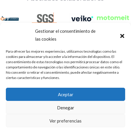
Gestionar el consentimiento de
las cookies
Para ofrecer las mejores experiencias, utilizamos tecnologías como las
cookies para almacenar y/o acceder a la información del dispositivo. El
consentimiento de estas tecnologías nos permitirá procesar datos como el
comportamiento de navegación o las identificaciones únicas en este sitio.
No consentir o retirar el consentimiento, puede afectar negativamente a
ciertas características y funciones.
Aviso Legal
Política de privacidad
Portal de transparencia
Aceptar
Utilizamos cookies para ofrecerte la mejor experiencia en
ASOCIACIÓN DE TALLERES DE REPARACIÓN DE
nuestra web.
Denegar
AUTOMÓVILES • CIF: G14023832
Puedes aprender más sobre qué cookies utilizamos o
desactivarlas en los
.
ajustes
Inscrita en la Delegación Provincial de Córdoba, del centro de
Ver preferencias
Mediación, Arbitraje y Conciliación, de la Consejería de Empleo
Aceptar
de la Junta de Andalucía con n° de registro 14/45