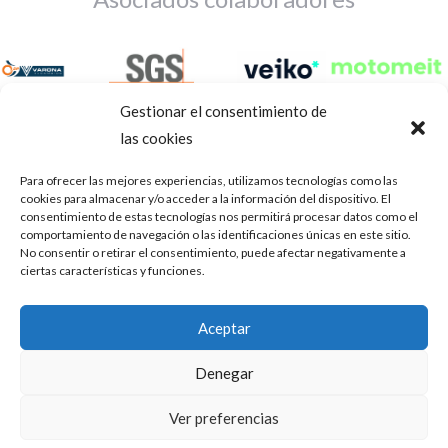
Gestionar el consentimiento de
las cookies
Para ofrecer las mejores experiencias, utilizamos tecnologías como las
cookies para almacenar y/o acceder a la información del dispositivo. El
consentimiento de estas tecnologías nos permitirá procesar datos como el
comportamiento de navegación o las identificaciones únicas en este sitio.
No consentir o retirar el consentimiento, puede afectar negativamente a
ciertas características y funciones.
Aviso Legal
Política de privacidad
Portal de transparencia
Aceptar
Utilizamos cookies para ofrecerte la mejor experiencia en
ASOCIACIÓN DE TALLERES DE REPARACIÓN DE
nuestra web.
Denegar
AUTOMÓVILES • CIF: G14023832
Puedes aprender más sobre qué cookies utilizamos o
desactivarlas en los
.
ajustes
Inscrita en la Delegación Provincial de Córdoba, del centro de
Ver preferencias
Mediación, Arbitraje y Conciliación, de la Consejería de Empleo
Aceptar
de la Junta de Andalucía con n° de registro 14/45