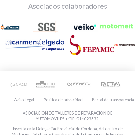
Asociados colaboradores
Aviso Legal
Política de privacidad
Portal de transparencia
Utilizamos cookies para ofrecerte la mejor experiencia
ASOCIACIÓN DE TALLERES DE REPARACIÓN DE
en nuestra web.
AUTOMÓVILES • CIF: G14023832
Puedes aprender más sobre qué cookies utilizamos o
desactivarlas en los
.
ajustes
Inscrita en la Delegación Provincial de Córdoba, del centro de
Mediación, Arbitraje y Conciliación, de la Consejería de Empleo