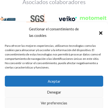
Asociados colaboradores
Gestionar el consentimiento de
las cookies
Para ofrecer las mejores experiencias, utilizamos tecnologías como las
cookies para almacenar y/o acceder a la información del dispositivo. El
consentimiento de estas tecnologías nos permitirá procesar datos como el
comportamiento de navegación o las identificaciones únicas en este sitio.
No consentir o retirar el consentimiento, puede afectar negativamente a
ciertas características y funciones.
Aviso Legal
Política de privacidad
Portal de transparencia
Aceptar
Utilizamos cookies para ofrecerte la mejor experiencia en
ASOCIACIÓN DE TALLERES DE REPARACIÓN DE
nuestra web.
Denegar
AUTOMÓVILES • CIF: G14023832
Puedes aprender más sobre qué cookies utilizamos o
desactivarlas en los
.
ajustes
Inscrita en la Delegación Provincial de Córdoba, del centro de
Ver preferencias
Mediación, Arbitraje y Conciliación, de la Consejería de Empleo
Aceptar