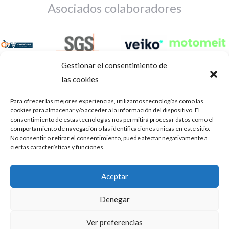
Asociados colaboradores
Gestionar el consentimiento de
las cookies
Para ofrecer las mejores experiencias, utilizamos tecnologías como las
cookies para almacenar y/o acceder a la información del dispositivo. El
consentimiento de estas tecnologías nos permitirá procesar datos como el
comportamiento de navegación o las identificaciones únicas en este sitio.
No consentir o retirar el consentimiento, puede afectar negativamente a
ciertas características y funciones.
Aviso Legal
Política de privacidad
Portal de transparencia
Aceptar
Utilizamos cookies para ofrecerte la mejor experiencia en
ASOCIACIÓN DE TALLERES DE REPARACIÓN DE
nuestra web.
Denegar
AUTOMÓVILES • CIF: G14023832
Puedes aprender más sobre qué cookies utilizamos o
desactivarlas en los
.
ajustes
Inscrita en la Delegación Provincial de Córdoba, del centro de
Ver preferencias
Mediación, Arbitraje y Conciliación, de la Consejería de Empleo