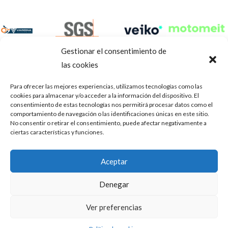
Gestionar el consentimiento de
las cookies
Para ofrecer las mejores experiencias, utilizamos tecnologías como las
cookies para almacenar y/o acceder a la información del dispositivo. El
consentimiento de estas tecnologías nos permitirá procesar datos como el
comportamiento de navegación o las identificaciones únicas en este sitio.
No consentir o retirar el consentimiento, puede afectar negativamente a
ciertas características y funciones.
Aviso Legal
Política de privacidad
Portal de transparencia
Aceptar
Utilizamos cookies para ofrecerte la mejor experiencia en
ASOCIACIÓN DE TALLERES DE REPARACIÓN DE
nuestra web.
Denegar
AUTOMÓVILES • CIF: G14023832
Puedes aprender más sobre qué cookies utilizamos o
desactivarlas en los
.
ajustes
Inscrita en la Delegación Provincial de Córdoba, del centro de
Ver preferencias
Mediación, Arbitraje y Conciliación, de la Consejería de Empleo
Aceptar
de la Junta de Andalucía con n° de registro 14/45