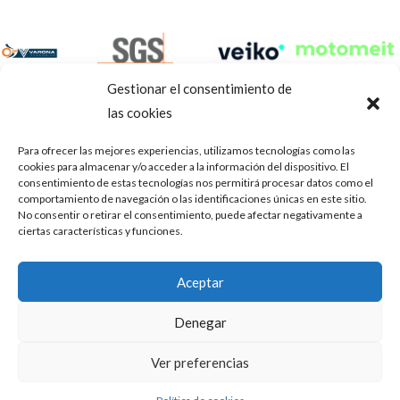
Gestionar el consentimiento de
las cookies
Para ofrecer las mejores experiencias, utilizamos tecnologías como las
cookies para almacenar y/o acceder a la información del dispositivo. El
consentimiento de estas tecnologías nos permitirá procesar datos como el
comportamiento de navegación o las identificaciones únicas en este sitio.
No consentir o retirar el consentimiento, puede afectar negativamente a
ciertas características y funciones.
Aviso Legal
Política de privacidad
Portal de transparencia
Aceptar
Utilizamos cookies para ofrecerte la mejor experiencia en
ASOCIACIÓN DE TALLERES DE REPARACIÓN DE
nuestra web.
Denegar
AUTOMÓVILES • CIF: G14023832
Puedes aprender más sobre qué cookies utilizamos o
desactivarlas en los
.
ajustes
Inscrita en la Delegación Provincial de Córdoba, del centro de
Ver preferencias
Mediación, Arbitraje y Conciliación, de la Consejería de Empleo
Aceptar
de la Junta de Andalucía con n° de registro 14/45